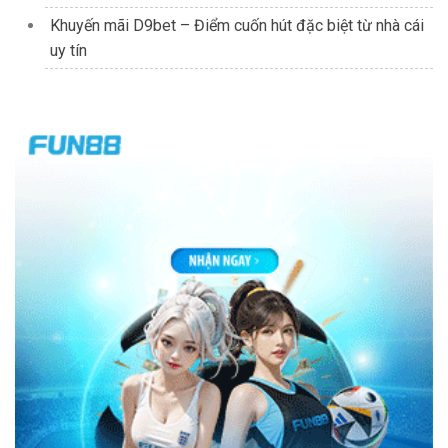
Khuyến mãi D9bet – Điểm cuốn hút đặc biệt từ nhà cái
uy tín