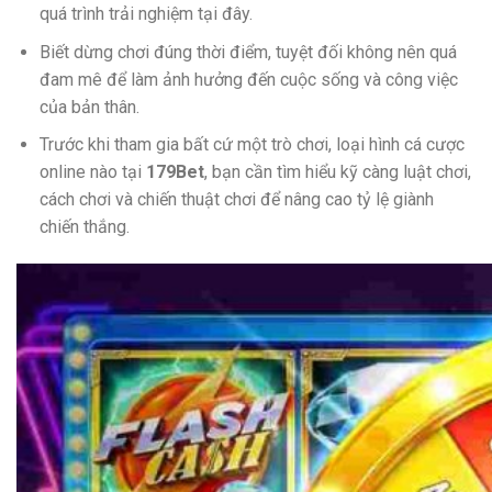
quá trình trải nghiệm tại đây.
Biết dừng chơi đúng thời điểm, tuyệt đối không nên quá
đam mê để làm ảnh hưởng đến cuộc sống và công việc
của bản thân.
Trước khi tham gia bất cứ một trò chơi, loại hình cá cược
online nào tại
179Bet
, bạn cần tìm hiểu kỹ càng luật chơi,
cách chơi và chiến thuật chơi để nâng cao tỷ lệ giành
chiến thắng.