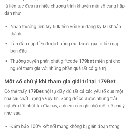
là liên tục đưa ra nhiều chương trình khuyến mãi vô cùng hấp
dẫn như:
Nhận thưởng liền tay 60k tiền vốn khi đăng ký tài khoản
thành.
Lần đầu nạp tiền được hưởng ưu đãi x2 giá trị tiền nạp
ban đầu.
Thường xuyên phân phát giftcode
179bet
miễn phí cho
người tham gia với những phần quà rất có giá trị.
Một số chú ý khi tham gia giải trí tại 179Bet
Có thể thấy
179Bet
hội tụ đầy đủ tất cả các yếu tố của một
nhà cái chất lượng và uy tín. Song để có được những trải
nghiệm tốt nhất tại địa này, anh em cần ghi nhớ một số chú ý
như sau:
Đảm bảo 100% kết nối mạng không bị gián đoạn trong