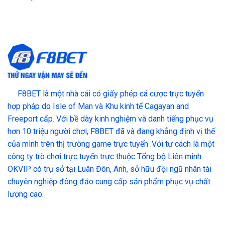
F8BET là một nhà cái có giấy phép cá cược trực tuyến
hợp pháp do Isle of Man và Khu kinh tế Cagayan and
Freeport cấp. Với bề dày kinh nghiệm và danh tiếng phục vụ
hơn 10 triệu người chơi, F8BET đã và đang khẳng định vị thế
của mình trên thị trường game trực tuyến .Với tư cách là một
công ty trò chơi trực tuyến trực thuộc Tổng bộ Liên minh
OKVIP có trụ sở tại Luân Đôn, Anh, sở hữu đội ngũ nhân tài
chuyên nghiệp đông đảo cung cấp sản phẩm phục vụ chất
lượng cao.