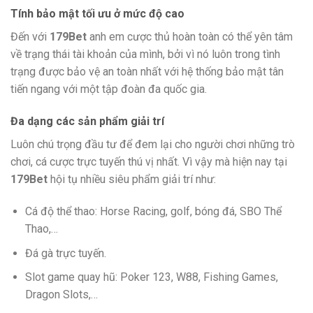
Tính bảo mật tối ưu ở mức độ cao
Đến với
179Bet
anh em cược thủ hoàn toàn có thể yên tâm
về trạng thái tài khoản của mình, bởi vì nó luôn trong tình
trạng được bảo vệ an toàn nhất với hệ thống bảo mật tân
tiến ngang với một tập đoàn đa quốc gia.
Đa dạng các sản phẩm giải trí
Luôn chú trọng đầu tư để đem lại cho người chơi những trò
chơi, cá cược trực tuyến thú vị nhất. Vì vậy mà hiện nay tại
179Bet
hội tụ nhiều siêu phẩm giải trí như:
Cá độ thể thao: Horse Racing, golf, bóng đá, SBO Thể
Thao,…
Đá gà trực tuyến.
Slot game quay hũ: Poker 123, W88, Fishing Games,
Dragon Slots,…