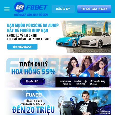
Skip
to
ĐĂNG KÝ
THAM GIA NGAY
content