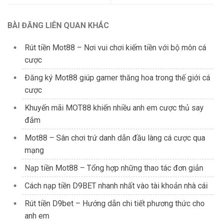
BÀI ĐĂNG LIÊN QUAN KHÁC
Rút tiền Mot88 – Nơi vui chơi kiếm tiền với bộ môn cá
cược
Đăng ký Mot88 giúp gamer thăng hoa trong thế giới cá
cược
Khuyến mãi MOT88 khiến nhiều anh em cược thủ say
đắm
Mot88 – Sân chơi trứ danh dẫn đầu làng cá cược qua
mạng
Nạp tiền Mot88 – Tổng hợp những thao tác đơn giản
Cách nạp tiền D9BET nhanh nhất vào tài khoản nhà cái
Rút tiền D9bet – Hướng dẫn chi tiết phương thức cho
anh em