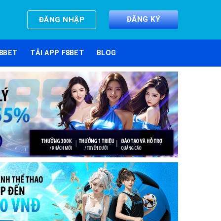
ĐĂNG KÝ
ĐĂNG NHẬP
F8BET
TẢI APP F8BET
BLOG