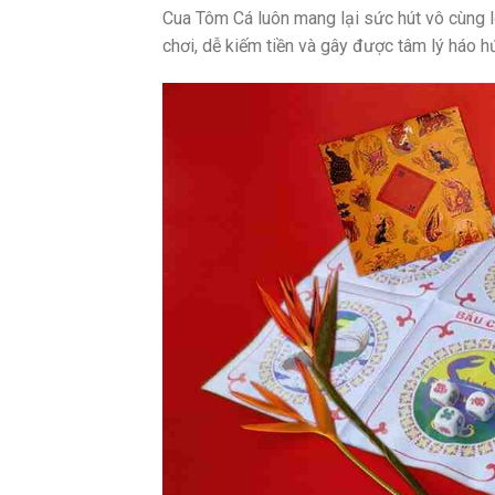
Cua Tôm Cá luôn mang lại sức hút vô cùng l
chơi, dễ kiếm tiền và gây được tâm lý háo h