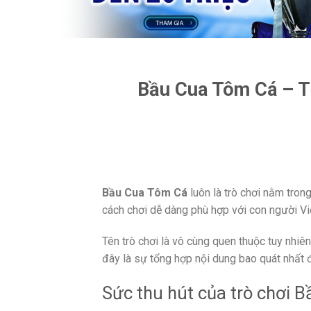
Bầu Cua Tôm Cá – Tổ
Bầu Cua Tôm Cá
luôn là trò chơi nằm tron
cách chơi dễ dàng phù hợp với con người V
Tên trò chơi là vô cùng quen thuộc tuy nhiên
đây là sự tổng hợp nội dung bao quát nhất 
Sức thu hút của trò chơi 