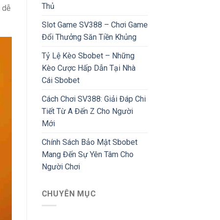
Thủ
 dễ
Slot Game SV388 – Chơi Game
Đổi Thưởng Săn Tiền Khủng
Tỷ Lệ Kèo Sbobet – Những
Kèo Cược Hấp Dẫn Tại Nhà
Cái Sbobet
Cách Chơi SV388: Giải Đáp Chi
Tiết Từ A Đến Z Cho Người
Mới
Chính Sách Bảo Mật Sbobet
Mang Đến Sự Yên Tâm Cho
Người Chơi
CHUYÊN MỤC