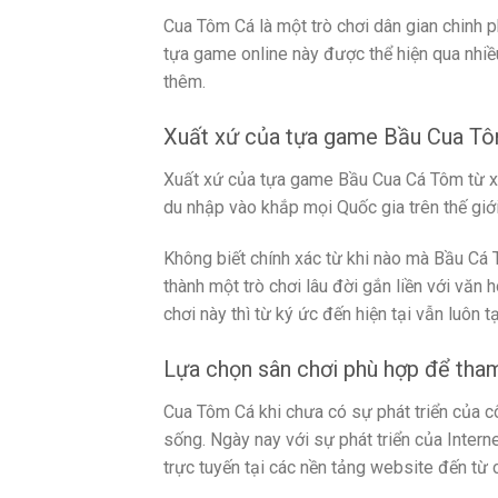
Cua Tôm Cá là một trò chơi dân gian chinh 
tựa game online này được thể hiện qua nhiều
thêm.
Xuất xứ của tựa game Bầu Cua T
Xuất xứ của tựa game Bầu Cua Cá Tôm từ xa
du nhập vào khắp mọi Quốc gia trên thế giớ
Không biết chính xác từ khi nào mà Bầu Cá T
thành một trò chơi lâu đời gắn liền với văn 
chơi này thì từ ký ức đến hiện tại vẫn luôn 
Lựa chọn sân chơi phù hợp để tha
Cua Tôm Cá khi chưa có sự phát triển của c
sống. Ngày nay với sự phát triển của Intern
trực tuyến tại các nền tảng website đến từ c