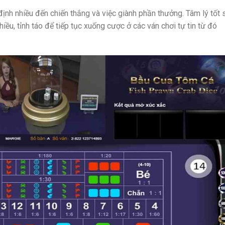
định nhiều đến chiến thắng và việc giành phần thưởng. Tâm lý tốt 
hiều, tỉnh táo để tiếp tục xuống cược ở các ván chơi tự tin từ đó