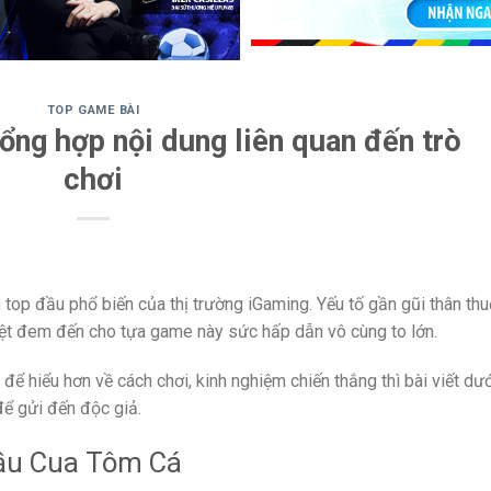
TOP GAME BÀI
ng hợp nội dung liên quan đến trò
chơi
g top đầu phổ biến của thị trường iGaming. Yếu tố gần gũi thân thu
iệt đem đến cho tựa game này sức hấp dẫn vô cùng to lớn.
 để hiểu hơn về cách chơi, kinh nghiệm chiến thắng thì bài viết dư
để gửi đến độc giả.
Bầu Cua Tôm Cá