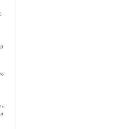
õ
ng
rò
đời
ơi