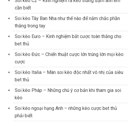
Soi kèo C2 – Kinh nghiệm ra kèo thắng đậm anh em
cần biết
Soi kèo Tây Ban Nha như thế nào để nắm chắc phần
thắng trong tay
Soi kèo Euro – Kinh nghiệm bắt cược toàn thắng cho
bet thủ
Soi kèo Đức – Chiến thuật cược lớn trúng lớn mọi kèo
cược
Soi kèo Italia – Màn soi kèo độc nhất vô nhị của siêu
bet thủ
Soi kèo Pháp – Những chú ý cơ bản khi tham gia soi
kèo
Soi kèo ngoại hạng Anh – những kèo cược bet thủ
phải biết