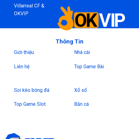
Villarreal CF &
OKVIP
Thông Tin
Giới thiệu
Nhà cái
Liên hệ
Top Game Bài
Soi kèo bóng đá
Xổ số
Top Game Slot
Bắn cá