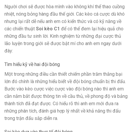
Người chơi sẽ được hòa mình vào không khí thể thao cuồng
nhiệt, nóng bỏng hàng đầu thế giới. Các kèo cá cược dù khó
nhưng lại rất dễ nếu anh em có kiến thức và có kỹ năng về
các chiến thuật
Soi kèo C1
để có thể đem lại hiệu quả cho
những đầu tư sinh lời. Kinh nghiệm từ những đại cược thủ
lão luyện trong giới sẽ được bật mí cho anh em ngay dưới
đây:
Tìm hiểu kỹ về hai đội bóng
Một trong những điều cần thiết chiếm phần trăm thắng bại
lớn đó chính là những hiểu biết về đội bóng chuẩn bị thi đấu.
Bước vào kèo cược việc cược vào đội bóng nào thì anh em
cần nắm bắt được thông tin về cầu thủ, về phong độ và bảng
thành tích đã đạt được. Có hiểu rõ thì anh em mới đưa ra
những phân tích, đánh giá hợp lý nhất về khả năng thi đấu
trong trận đấu sắp diễn ra.
Soi kèo dựa vào thực tế đội bóng