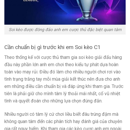
Soi kèo được đông đảo anh em cược thủ đặc biệt quan tâm
Cần chuẩn bị gì trước khi em Soi kèo C1
Theo thống kế với cược thủ tham gia soi kèo giải đấu hàng
đầu này phần lớn anh em chơi theo kiểu tự phát dựa hoàn
toàn vào may rủi. Điều đó làm cho nhiều người chơi rơi vào
tình trạng trắng tay mỗi mùa giải kết thúc nên đưa cho anh
em những điều cần chuẩn bị và đáp ứng khi tham gia. Trước
tiên là phải giữ cho mình tâm lý thoải mái nhất, cổ vũ nhiệt
tình và quyết đoán cho những lựa chọn đúng đắn.
Nhiều người có tâm lý cứ chơi liều biết đâu trúng đậm mà
không quan tâm đến các phân tích hay đánh giá của chuyên
gia rất nguy hiểm. Khi tham gia các kèo cược anh em ngoài